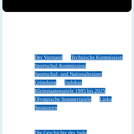
News
Judoverband
Der Vorstand
Technische Kommission
Sportschul-Kommission
Sportschul- und Nationaltrainer
Gründung
Judokas
Kleinstaatenspiele 1985 bis 2025
Olympische Sommerspiele
Links
Sponsoren
Veranstaltungen
Sportschule Liechtenstein
Über Judo
Die Geschichte des Judo