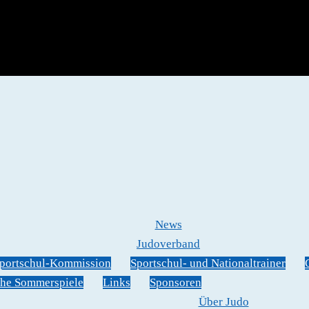
News
Judoverband
portschul-Kommission
Sportschul- und Nationaltrainer
he Sommerspiele
Links
Sponsoren
Über Judo