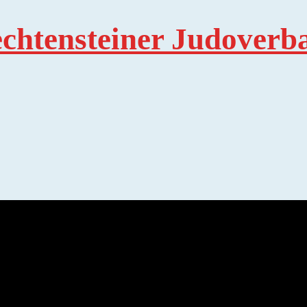
echtensteiner Judoverb