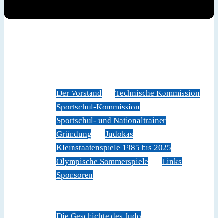
News
Judoverband
Der Vorstand
Technische Kommission
Sportschul-Kommission
Sportschul- und Nationaltrainer
Gründung
Judokas
Kleinstaatenspiele 1985 bis 2025
Olympische Sommerspiele
Links
Sponsoren
Veranstaltungen
Sportschule Liechtenstein
Über Judo
Die Geschichte des Judo