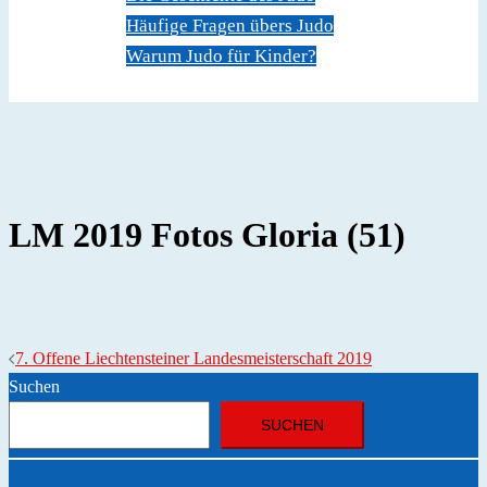
Häufige Fragen übers Judo
Warum Judo für Kinder?
Dokumente
Kontakt
LM 2019 Fotos Gloria (51)
Beitragsnavigation
7. Offene Liechtensteiner Landesmeisterschaft 2019
Suchen
SUCHEN