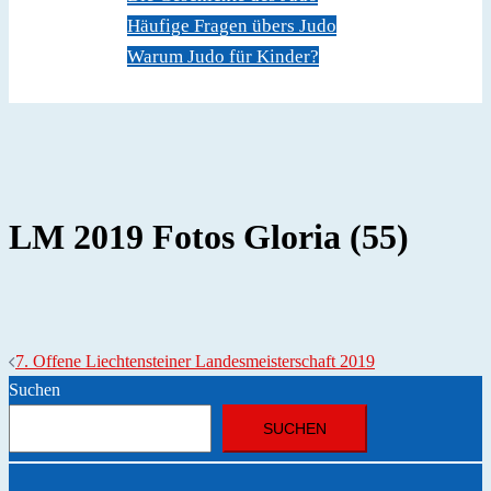
Häufige Fragen übers Judo
Warum Judo für Kinder?
Dokumente
Kontakt
LM 2019 Fotos Gloria (55)
Beitragsnavigation
7. Offene Liechtensteiner Landesmeisterschaft 2019
Suchen
SUCHEN