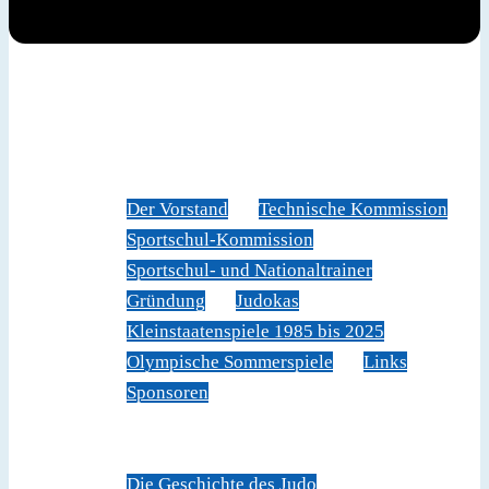
News
Judoverband
Der Vorstand
Technische Kommission
Sportschul-Kommission
Sportschul- und Nationaltrainer
Gründung
Judokas
Kleinstaatenspiele 1985 bis 2025
Olympische Sommerspiele
Links
Sponsoren
Veranstaltungen
Sportschule Liechtenstein
Über Judo
Die Geschichte des Judo