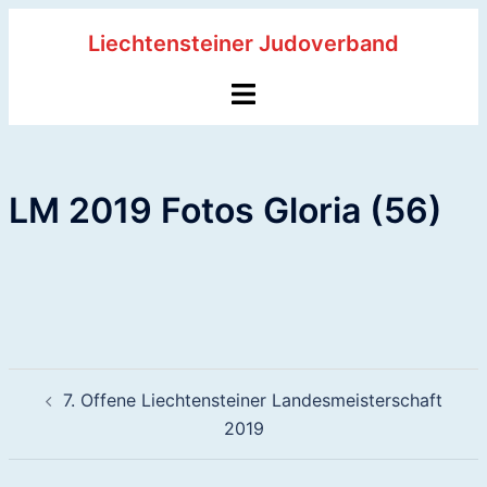
Zum
Liechtensteiner Judoverband
Inhalt
springen
Menü
umschalten
LM 2019 Fotos Gloria (56)
Beitragsnavigation
7. Offene Liechtensteiner Landesmeisterschaft
2019