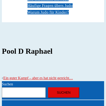
Häufige Fragen übers Judo
Warum Judo für Kinder?
Dokumente
Kontakt
Pool D Raphael
Beitragsnavigation
Ein guter Kampf – aber es hat nicht gereicht…
Suchen
SUCHEN