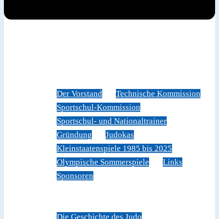
News
Judoverband
Der Vorstand
Technische Kommission
Sportschul-Kommission
Sportschul- und Nationaltrainer
Gründung
Judokas
Kleinstaatenspiele 1985 bis 2025
Olympische Sommerspiele
Links
Sponsoren
Veranstaltungen
Sportschule Liechtenstein
Über Judo
Die Geschichte des Judo