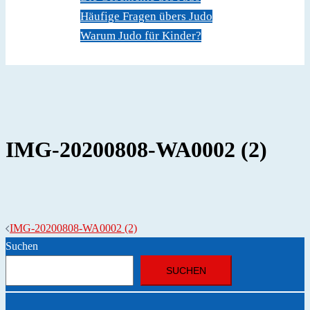
Häufige Fragen übers Judo
Warum Judo für Kinder?
Dokumente
Kontakt
IMG-20200808-WA0002 (2)
Beitragsnavigation
IMG-20200808-WA0002 (2)
Suchen
SUCHEN