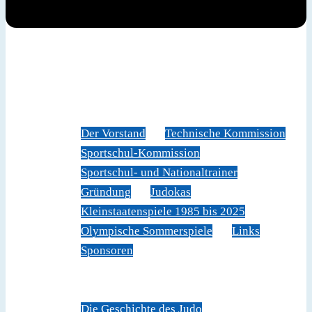
News
Judoverband
Der Vorstand
Technische Kommission
Sportschul-Kommission
Sportschul- und Nationaltrainer
Gründung
Judokas
Kleinstaatenspiele 1985 bis 2025
Olympische Sommerspiele
Links
Sponsoren
Veranstaltungen
Sportschule Liechtenstein
Über Judo
Die Geschichte des Judo