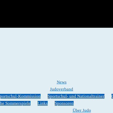
News
Judoverband
portschul-Kommission
Sportschul- und Nationaltrainer
he Sommerspiele
Links
Sponsoren
Über Judo