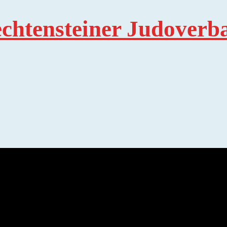
echtensteiner Judoverb