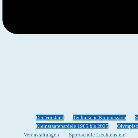
Der Vorstand
Technische Kommission
S
Kleinstaatenspiele 1985 bis 2025
Olympisc
Veranstaltungen
Sportschule Liechtenstein