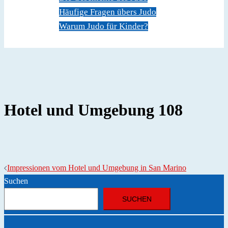
Häufige Fragen übers Judo
Warum Judo für Kinder?
Dokumente
Kontakt
Hotel und Umgebung 108
Beitragsnavigation
Impressionen vom Hotel und Umgebung in San Marino
Suchen
SUCHEN