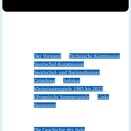
News
Judoverband
Der Vorstand
Technische Kommission
Sportschul-Kommission
Sportschul- und Nationaltrainer
Gründung
Judokas
Kleinstaatenspiele 1985 bis 2025
Olympische Sommerspiele
Links
Sponsoren
Veranstaltungen
Sportschule Liechtenstein
Über Judo
Die Geschichte des Judo