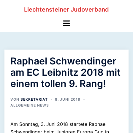
Zum
Liechtensteiner Judoverband
Inhalt
springen
Menü
umschalten
Raphael Schwendinger
am EC Leibnitz 2018 mit
einem tollen 9. Rang!
VON
SEKRETARIAT
8. JUNI 2018
ALLGEMEINE NEWS
Am Sonntag, 3. Juni 2018 startete Raphael
Schwendinger beim Junioren Europa Cup in