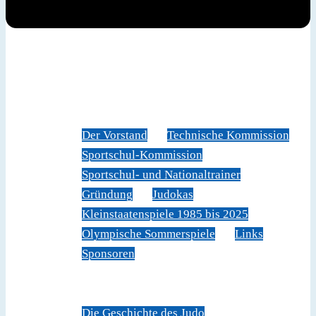
News
Judoverband
Der Vorstand
Technische Kommission
Sportschul-Kommission
Sportschul- und Nationaltrainer
Gründung
Judokas
Kleinstaatenspiele 1985 bis 2025
Olympische Sommerspiele
Links
Sponsoren
Veranstaltungen
Sportschule Liechtenstein
Über Judo
Die Geschichte des Judo