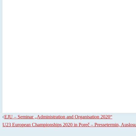
EJU – Seminar „Administration and Organisation 2020“
U23 European Championships 2020 in Poreč – Pressetermin, Auslo