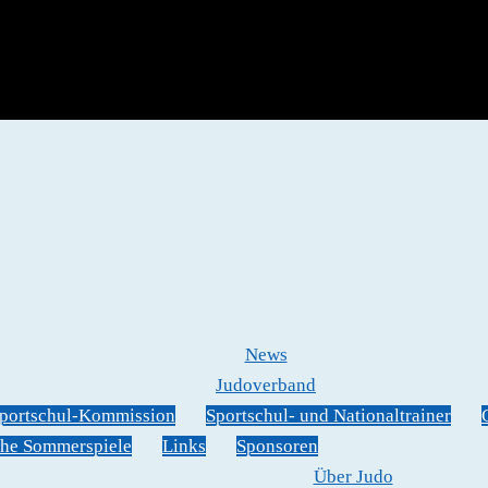
News
Judoverband
portschul-Kommission
Sportschul- und Nationaltrainer
he Sommerspiele
Links
Sponsoren
Über Judo