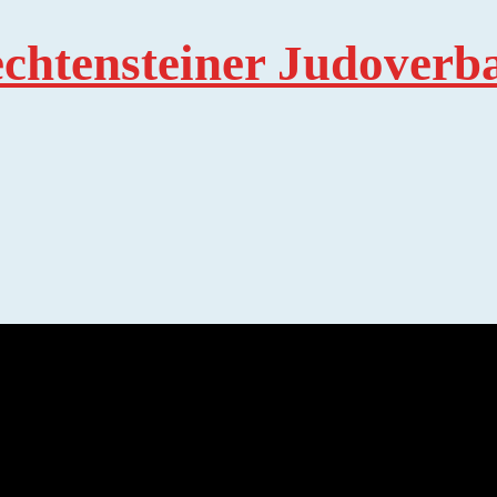
echtensteiner Judoverb