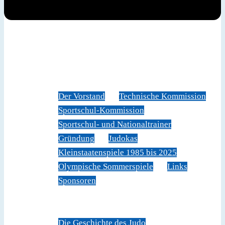
News
Judoverband
Der Vorstand
Technische Kommission
Sportschul-Kommission
Sportschul- und Nationaltrainer
Gründung
Judokas
Kleinstaatenspiele 1985 bis 2025
Olympische Sommerspiele
Links
Sponsoren
Veranstaltungen
Sportschule Liechtenstein
Über Judo
Die Geschichte des Judo