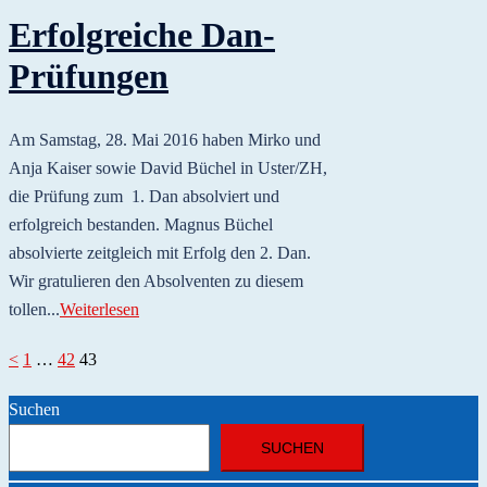
Erfolgreiche Dan-
Prüfungen
Am Samstag, 28. Mai 2016 haben Mirko und
Anja Kaiser sowie David Büchel in Uster/ZH,
die Prüfung zum 1. Dan absolviert und
erfolgreich bestanden. Magnus Büchel
absolvierte zeitgleich mit Erfolg den 2. Dan.
Wir gratulieren den Absolventen zu diesem
tollen...
Weiterlesen
Seitennummerierung
<
1
…
42
43
der
Suchen
Beiträge
SUCHEN