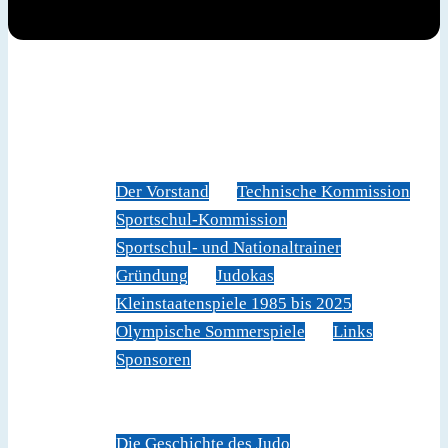
News
Judoverband
Der Vorstand
Technische Kommission
Sportschul-Kommission
Sportschul- und Nationaltrainer
Gründung
Judokas
Kleinstaatenspiele 1985 bis 2025
Olympische Sommerspiele
Links
Sponsoren
Veranstaltungen
Sportschule Liechtenstein
Über Judo
Die Geschichte des Judo