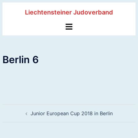
Zum
Liechtensteiner Judoverband
Inhalt
springen
Menü
umschalten
Berlin 6
Beitragsnavigation
Junior European Cup 2018 in Berlin