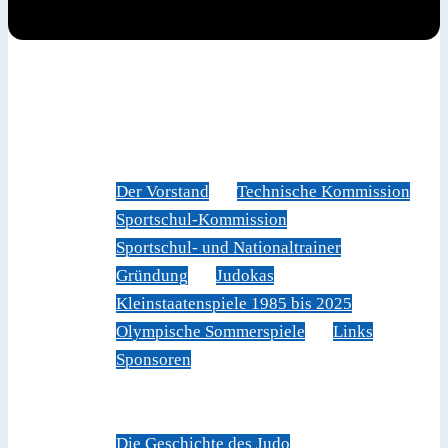
News
Judoverband
Der Vorstand
Technische Kommission
Sportschul-Kommission
Sportschul- und Nationaltrainer
Gründung
Judokas
Kleinstaatenspiele 1985 bis 2025
Olympische Sommerspiele
Links
Sponsoren
Veranstaltungen
Sportschule Liechtenstein
Über Judo
Die Geschichte des Judo