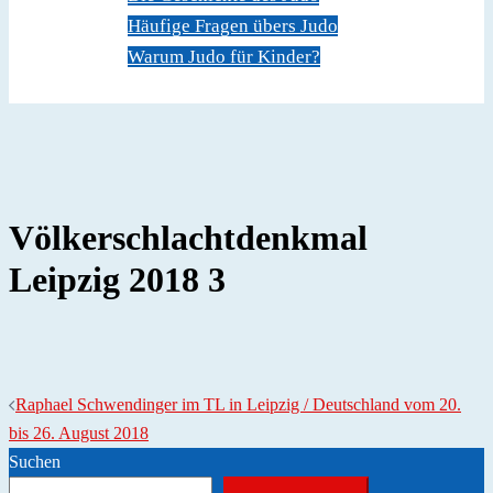
Häufige Fragen übers Judo
Warum Judo für Kinder?
Dokumente
Kontakt
Völkerschlachtdenkmal
Leipzig 2018 3
Beitragsnavigation
Raphael Schwendinger im TL in Leipzig / Deutschland vom 20.
bis 26. August 2018
Suchen