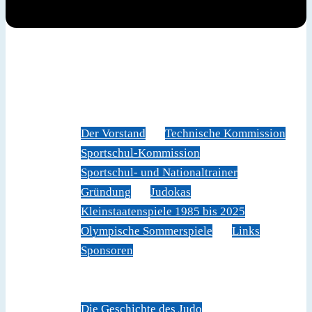
News
Judoverband
Der Vorstand
Technische Kommission
Sportschul-Kommission
Sportschul- und Nationaltrainer
Gründung
Judokas
Kleinstaatenspiele 1985 bis 2025
Olympische Sommerspiele
Links
Sponsoren
Veranstaltungen
Sportschule Liechtenstein
Über Judo
Die Geschichte des Judo