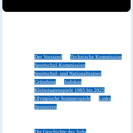
News
Judoverband
Der Vorstand
Technische Kommission
Sportschul-Kommission
Sportschul- und Nationaltrainer
Gründung
Judokas
Kleinstaatenspiele 1985 bis 2025
Olympische Sommerspiele
Links
Sponsoren
Veranstaltungen
Sportschule Liechtenstein
Über Judo
Die Geschichte des Judo