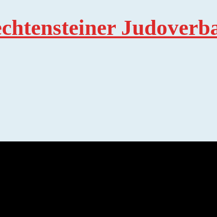
echtensteiner Judoverb