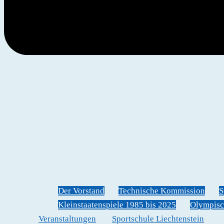
Der Vorstand
Technische Kommission
S
Kleinstaatenspiele 1985 bis 2025
Olympisc
Veranstaltungen
Sportschule Liechtenstein