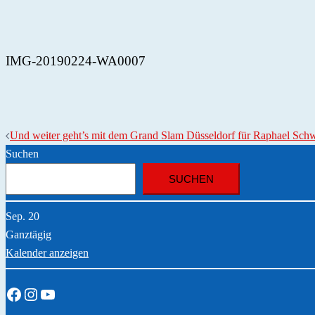
IMG-20190224-WA0007
Und weiter geht’s mit dem Grand Slam Düsseldorf für Raphael Sch
Suchen
SUCHEN
Sep.
20
Ganztägig
Kalender anzeigen
Facebook
Instagram
YouTube