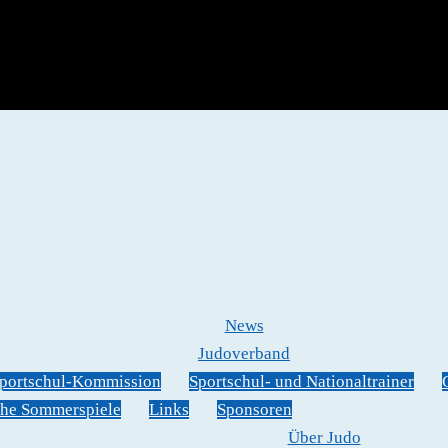
News
Judoverband
portschul-Kommission
Sportschul- und Nationaltrainer
he Sommerspiele
Links
Sponsoren
Über Judo