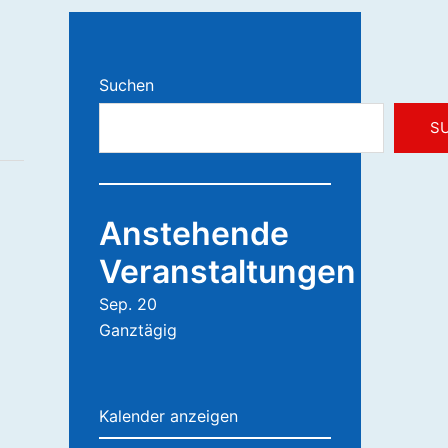
Suchen
S
Anstehende
Veranstaltungen
Sep.
20
Ganztägig
Kalender anzeigen