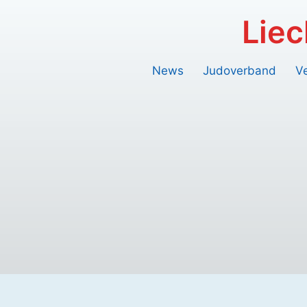
Zum
Liec
Inhalt
springen
News
Judoverband
V