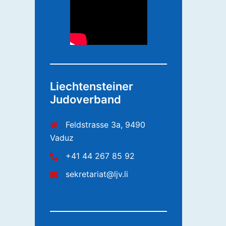
Liechtensteiner
Judoverband
Feldstrasse 3a, 9490
Vaduz
+41 44 267 85 92
sekretariat@ljv.li