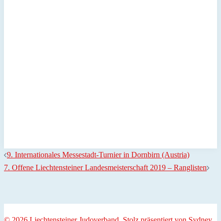
Beitragsnavigation
9. Internationales Messestadt-Turnier in Dornbirn (Austria)
7. Offene Liechtensteiner Landesmeisterschaft 2019 – Ranglisten
© 2026 Liechtensteiner Judoverband. Stolz präsentiert von
Sydney