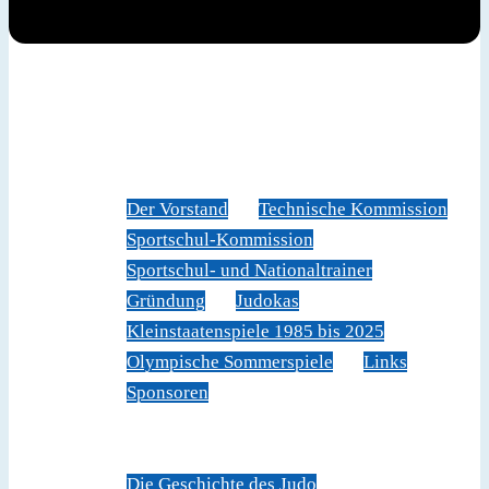
News
Judoverband
Der Vorstand
Technische Kommission
Sportschul-Kommission
Sportschul- und Nationaltrainer
Gründung
Judokas
Kleinstaatenspiele 1985 bis 2025
Olympische Sommerspiele
Links
Sponsoren
Veranstaltungen
Sportschule Liechtenstein
Über Judo
Die Geschichte des Judo