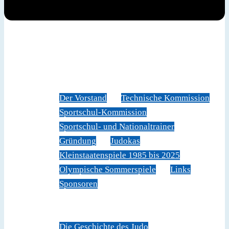
News
Judoverband
Der Vorstand
Technische Kommission
Sportschul-Kommission
Sportschul- und Nationaltrainer
Gründung
Judokas
Kleinstaatenspiele 1985 bis 2025
Olympische Sommerspiele
Links
Sponsoren
Veranstaltungen
Sportschule Liechtenstein
Über Judo
Die Geschichte des Judo