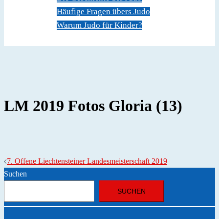
Häufige Fragen übers Judo
Warum Judo für Kinder?
Dokumente
Kontakt
LM 2019 Fotos Gloria (13)
Beitragsnavigation
7. Offene Liechtensteiner Landesmeisterschaft 2019
Suchen
SUCHEN