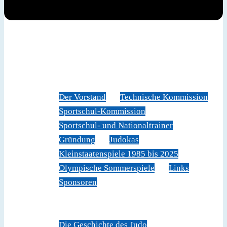
News
Judoverband
Der Vorstand
Technische Kommission
Sportschul-Kommission
Sportschul- und Nationaltrainer
Gründung
Judokas
Kleinstaatenspiele 1985 bis 2025
Olympische Sommerspiele
Links
Sponsoren
Veranstaltungen
Sportschule Liechtenstein
Über Judo
Die Geschichte des Judo