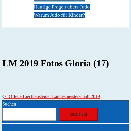
Häufige Fragen übers Judo
Warum Judo für Kinder?
Dokumente
Kontakt
LM 2019 Fotos Gloria (17)
Beitragsnavigation
7. Offene Liechtensteiner Landesmeisterschaft 2019
Suchen
SUCHEN