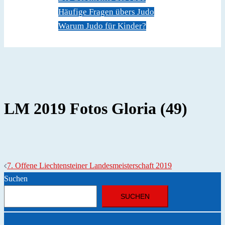
Häufige Fragen übers Judo
Warum Judo für Kinder?
Dokumente
Kontakt
LM 2019 Fotos Gloria (49)
Beitragsnavigation
7. Offene Liechtensteiner Landesmeisterschaft 2019
Suchen
SUCHEN