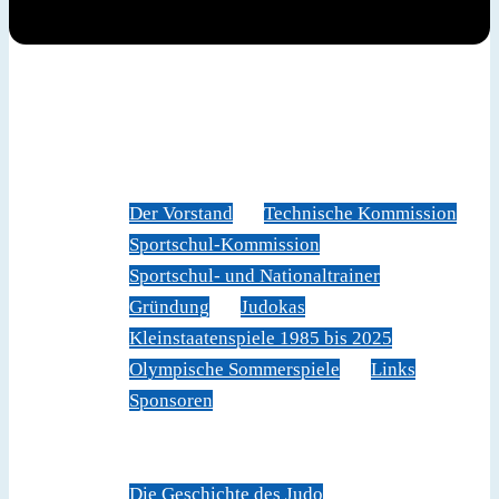
News
Judoverband
Der Vorstand
Technische Kommission
Sportschul-Kommission
Sportschul- und Nationaltrainer
Gründung
Judokas
Kleinstaatenspiele 1985 bis 2025
Olympische Sommerspiele
Links
Sponsoren
Veranstaltungen
Sportschule Liechtenstein
Über Judo
Die Geschichte des Judo