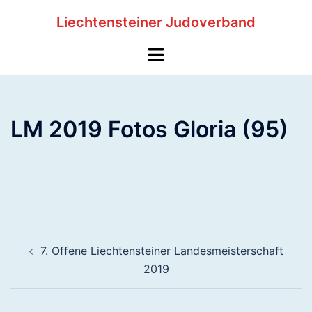
Zum
Liechtensteiner Judoverband
Inhalt
springen
Menü
umschalten
LM 2019 Fotos Gloria (95)
Beitragsnavigation
7. Offene Liechtensteiner Landesmeisterschaft
2019