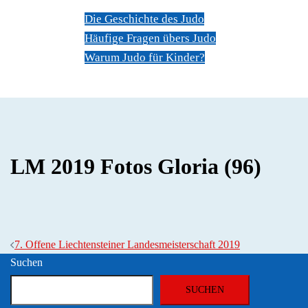
Die Geschichte des Judo
Häufige Fragen übers Judo
Warum Judo für Kinder?
Dokumente
Kontakt
LM 2019 Fotos Gloria (96)
Beitragsnavigation
7. Offene Liechtensteiner Landesmeisterschaft 2019
Suchen
SUCHEN