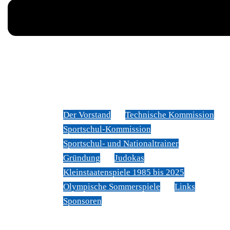
News
Judoverband
Der Vorstand
Technische Kommission
Sportschul-Kommission
Sportschul- und Nationaltrainer
Gründung
Judokas
Kleinstaatenspiele 1985 bis 2025
Olympische Sommerspiele
Links
Sponsoren
Veranstaltungen
Sportschule Liechtenstein
Über Judo