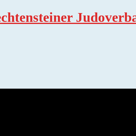
echtensteiner Judoverb