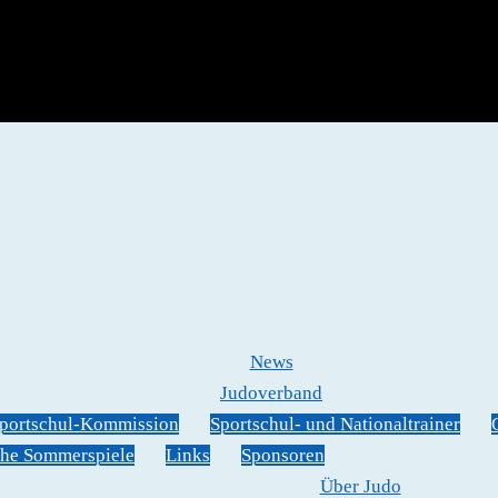
News
Judoverband
portschul-Kommission
Sportschul- und Nationaltrainer
he Sommerspiele
Links
Sponsoren
Über Judo