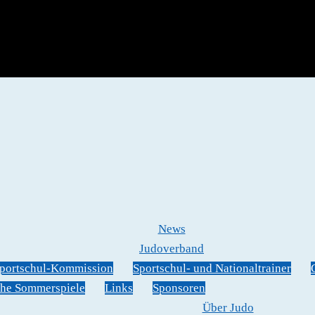
News
Judoverband
portschul-Kommission
Sportschul- und Nationaltrainer
he Sommerspiele
Links
Sponsoren
Über Judo