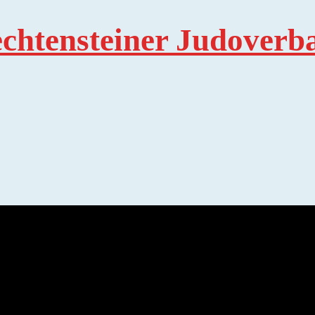
echtensteiner Judoverb