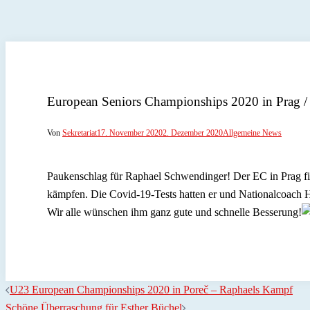
European Seniors Championships 2020 in Prag /
Von
Sekretariat
17. November 2020
2. Dezember 2020
Allgemeine News
Paukenschlag für Raphael Schwendinger! Der EC in Prag finde
kämpfen. Die Covid-19-Tests hatten er und Nationalcoach Hol
Wir alle wünschen ihm ganz gute und schnelle Besserung!
U23 European Championships 2020 in Poreč – Raphaels Kampf
Schöne Überraschung für Esther Büchel