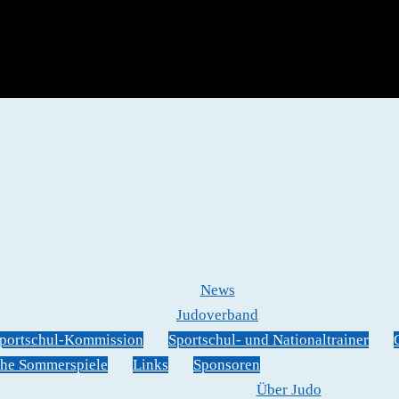
News
Judoverband
portschul-Kommission
Sportschul- und Nationaltrainer
he Sommerspiele
Links
Sponsoren
Über Judo