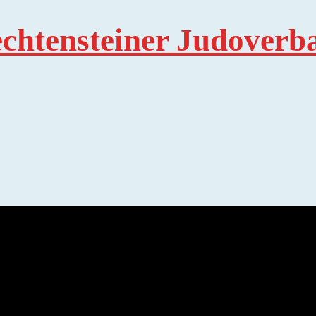
echtensteiner Judoverb