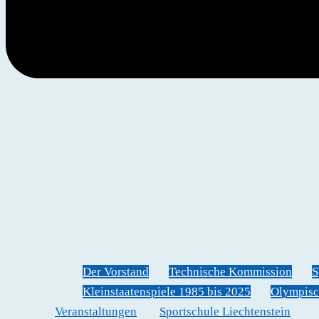
Der Vorstand
Technische Kommission
S
Kleinstaatenspiele 1985 bis 2025
Olympisc
Veranstaltungen
Sportschule Liechtenstein