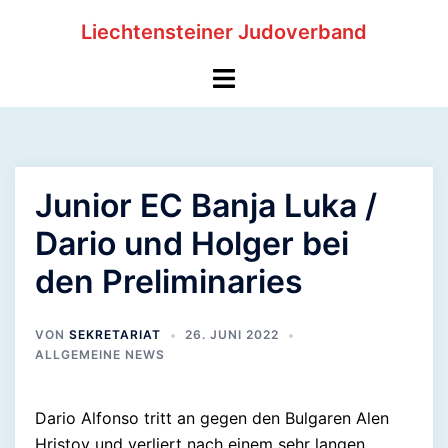
Zum
Liechtensteiner Judoverband
Inhalt
springen
Menü
umschalten
Junior EC Banja Luka /
Dario und Holger bei
den Preliminaries
VON
SEKRETARIAT
26. JUNI 2022
ALLGEMEINE NEWS
Dario Alfonso tritt an gegen den Bulgaren Alen
Hristov und verliert nach einem sehr langen,