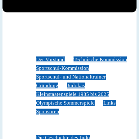
News
Judoverband
Der Vorstand
Technische Kommission
Sportschul-Kommission
Sportschul- und Nationaltrainer
Gründung
Judokas
Kleinstaatenspiele 1985 bis 2025
Olympische Sommerspiele
Links
Sponsoren
Veranstaltungen
Sportschule Liechtenstein
Über Judo
Die Geschichte des Judo