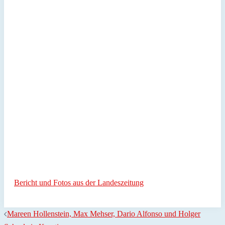
Bericht und Fotos aus der Landeszeitung
Beitragsnavigation
Mareen Hollenstein, Max Mehser, Dario Alfonso und Holger