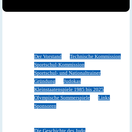
News
Judoverband
Der Vorstand
Technische Kommission
Sportschul-Kommission
Sportschul- und Nationaltrainer
Gründung
Judokas
Kleinstaatenspiele 1985 bis 2025
Olympische Sommerspiele
Links
Sponsoren
Veranstaltungen
Sportschule Liechtenstein
Über Judo
Die Geschichte des Judo