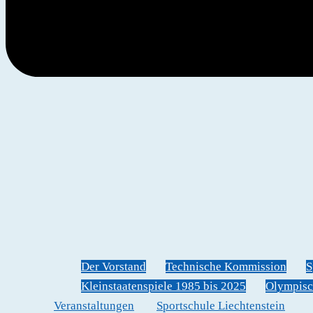
Der Vorstand
Technische Kommission
S
Kleinstaatenspiele 1985 bis 2025
Olympisc
Veranstaltungen
Sportschule Liechtenstein