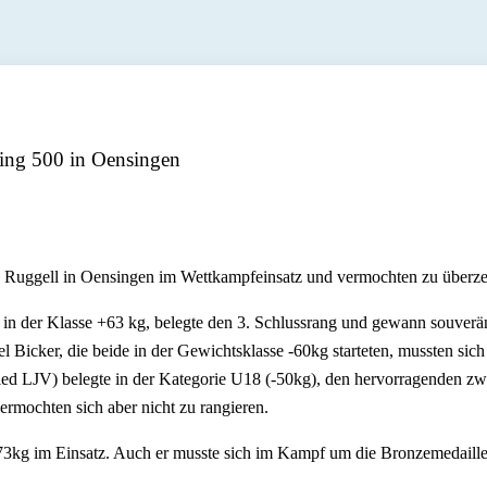
king 500 in Oensingen
us Ruggell in Oensingen im Wettkampfeinsatz und vermochten zu überz
n der Klasse +63 kg, belegte den 3. Schlussrang und gewann souverän
l Bicker, die beide in der Gewichtsklasse -60kg starteten, mussten s
ed LJV) belegte in der Kategorie U18 (-50kg), den hervorragenden zw
rmochten sich aber nicht zu rangieren.
73kg im Einsatz. Auch er musste sich im Kampf um die Bronzemedaille