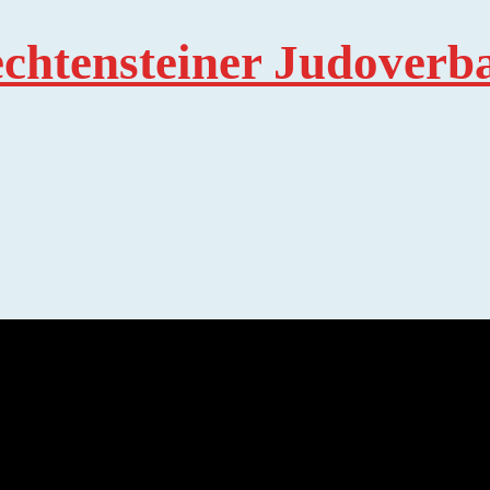
echtensteiner Judoverb