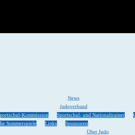
News
Judoverband
portschul-Kommission
Sportschul- und Nationaltrainer
he Sommerspiele
Links
Sponsoren
Über Judo