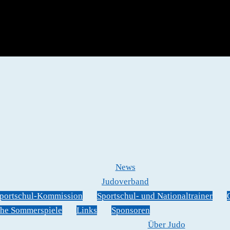
News
Judoverband
portschul-Kommission
Sportschul- und Nationaltrainer
he Sommerspiele
Links
Sponsoren
Über Judo