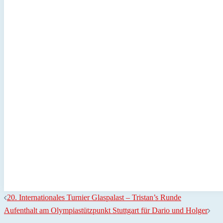
20. Internationales Turnier Glaspalast – Tristan’s Runde
Aufenthalt am Olympiastützpunkt Stuttgart für Dario und Holger