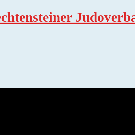
echtensteiner Judoverb