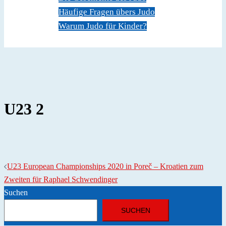
Häufige Fragen übers Judo
Warum Judo für Kinder?
Dokumente
Kontakt
U23 2
Beitragsnavigation
U23 European Championships 2020 in Poreč – Kroatien zum
Zweiten für Raphael Schwendinger
Suchen
SUCHEN