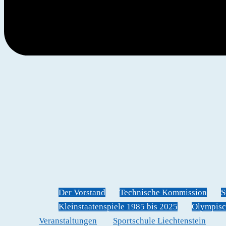
Der Vorstand
Technische Kommission
S
Kleinstaatenspiele 1985 bis 2025
Olympisc
Veranstaltungen
Sportschule Liechtenstein