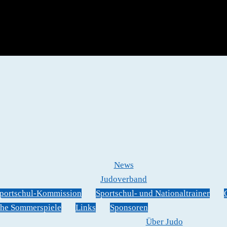
News
Judoverband
portschul-Kommission
Sportschul- und Nationaltrainer
he Sommerspiele
Links
Sponsoren
Über Judo