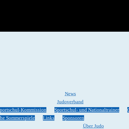
News
Judoverband
portschul-Kommission
Sportschul- und Nationaltrainer
he Sommerspiele
Links
Sponsoren
Über Judo