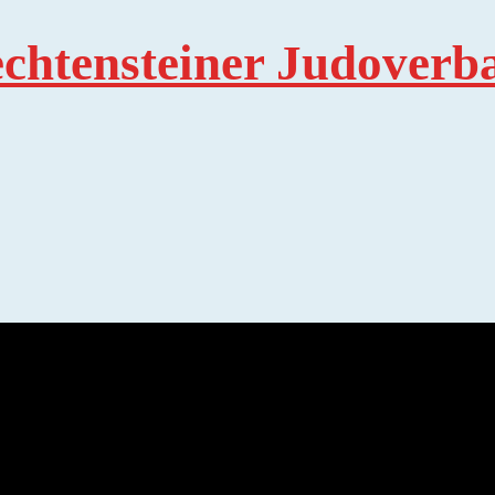
echtensteiner Judoverb