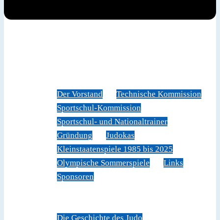
News
Judoverband
Der Vorstand
Technische Kommission
Sportschul-Kommission
Sportschul- und Nationaltrainer
Gründung
Judokas
Kleinstaatenspiele 1985 bis 2025
Olympische Sommerspiele
Links
Sponsoren
Veranstaltungen
Sportschule Liechtenstein
Über Judo
Die Geschichte des Judo