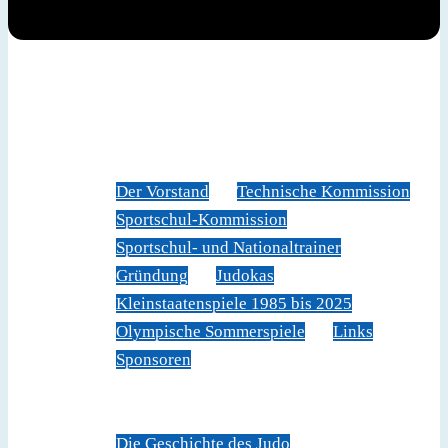
News
Judoverband
Der Vorstand
Technische Kommission
Sportschul-Kommission
Sportschul- und Nationaltrainer
Gründung
Judokas
Kleinstaatenspiele 1985 bis 2025
Olympische Sommerspiele
Links
Sponsoren
Veranstaltungen
Sportschule Liechtenstein
Über Judo
Die Geschichte des Judo